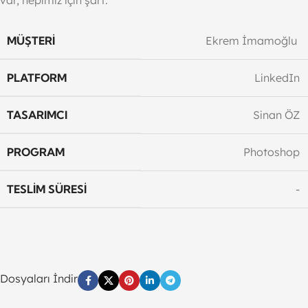
var, hepimiz için şart.
MÜŞTERI
Ekrem İmamoğlu
PLATFORM
LinkedIn
TASARIMCI
Sinan ÖZ
PROGRAM
Photoshop
TESLIM SÜRESI
-
Dosyaları İndir