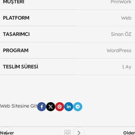
MÜŞTERI
PrinWork
PLATFORM
Web
TASARIMCI
Sinan ÖZ
PROGRAM
WordPress
TESLIM SÜRESI
1 Ay
Web Sitesine Git
Newer
Older