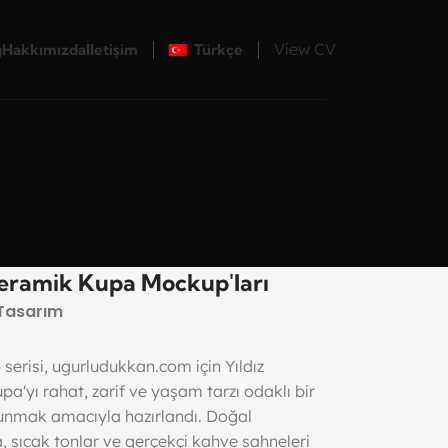
View CV
g
Hakkımızda
İletişim
Türkçe
Seramik Kupa Mockup'ları
Tasarım
erisi, ugurludukkan.com için Yıldız
a'yı rahat, zarif ve yaşam tarzı odaklı bir
nmak amacıyla hazırlandı. Doğal
 sıcak tonlar ve gerçekçi kahve sahneleri