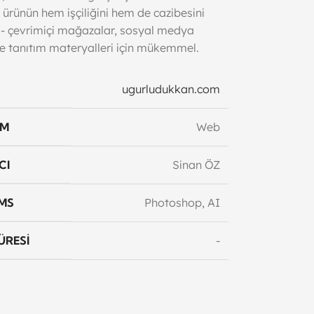
, ürünün hem işçiliğini hem de cazibesini
 - çevrimiçi mağazalar, sosyal medya
ve tanıtım materyalleri için mükemmel.
ugurludukkan.com
RM
Web
CI
Sinan ÖZ
MS
Photoshop, AI
ÜRESI
-