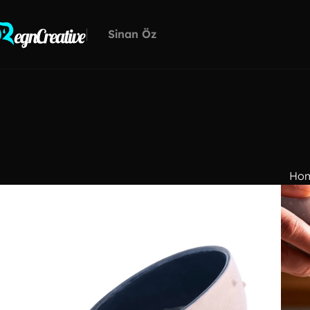
Sinan Öz
Ho