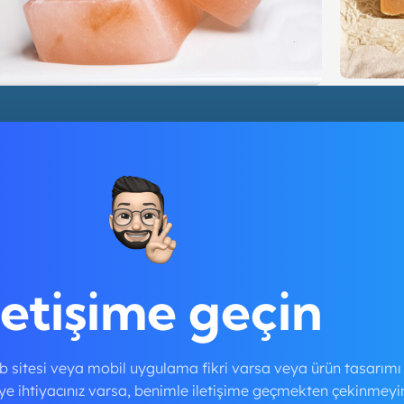
Ahşa
Mock-Up
Sabun Mockupları
letişime geçin
eb sitesi veya mobil uygulama fikri varsa veya ürün tasarımı
e ihtiyacınız varsa, benimle iletişime geçmekten çekinmeyi