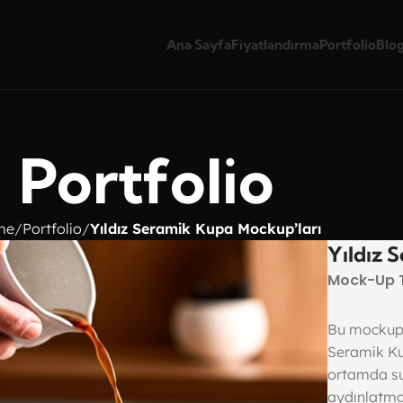
Ana Sayfa
Fiyatlandırma
Portfolio
Blo
Portfolio
me
Portfolio
Yıldız Seramik Kupa Mockup’ları
Yıldız 
Mock-Up 
Bu mockup s
Seramik Kup
ortamda su
aydınlatma,