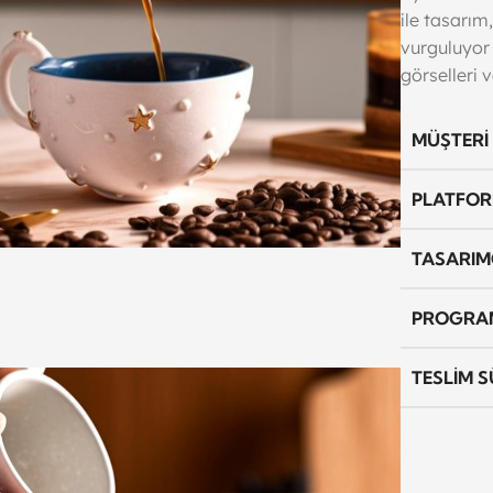
ile tasarım
vurguluyor
görselleri 
MÜŞTERI
PLATFO
TASARIM
PROGRA
TESLIM S