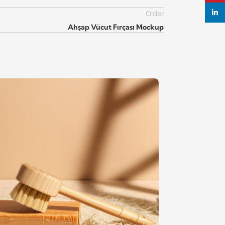
linke
Older
Ahşap Vücut Fırçası Mockup