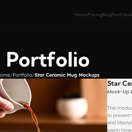
Home
Pricing
Blog
Portfolio
Portfolio
ome
Portfolio
Star Ceramic Mug Mockups
Star C
Mock-Up 
This mocku
to present
and lifesty
warm tones,