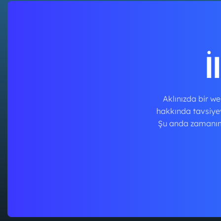
Mock-Up
Handmade Ceramic Cup
Mockups
İ
Aklınızda bir w
hakkında tavsiyey
Şu anda zamanım h