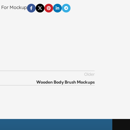
s For Mockup
Older
Wooden Body Brush Mockups