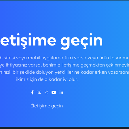
Mock-Up
Soap Mockups
Woo
letişime geçin
eb sitesi veya mobil uygulama fikri varsa veya ürün tasarımı
e ihtiyacınız varsa, benimle iletişime geçmekten çekinmeyi
ızlı bir şekilde doluyor, yetkililer ne kadar erken yazarsanı
ikimiz için de o kadar iyi olur.
İletişime geçin