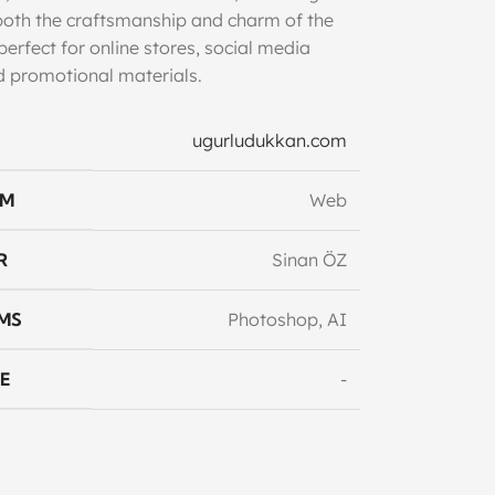
 both the craftsmanship and charm of the
erfect for online stores, social media
d promotional materials.
ugurludukkan.com
RM
Web
R
Sinan ÖZ
MS
Photoshop, AI
E
-