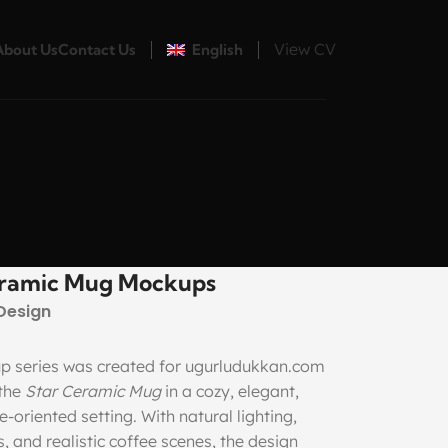
View CV
About Us
Contact Us
English
eramic Mug Mockups
Design
p series was created for ugurludukkan.com
 the
Star Ceramic Mug
in a cozy, elegant,
le-oriented setting. With natural lighting,
 and realistic coffee scenes, the design