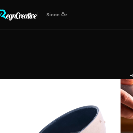
Sinan Öz
H