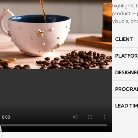
highlights
product — p
visuals, an
CLIENT
PLATFO
DESIGNE
PROGRA
LEAD TIM