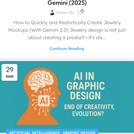
Gemini (2025)
0
Sinan Öz
How to Quickly and Realistically Create Jewelry
Mockups (With Gemini 2.0) Jewelry design is not just
about creating a product—it's als...
Continue Reading
29
MAR
,
ARTIFICIAL INTELLIGENCE
GRAPHIC DESIGN